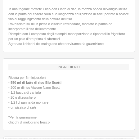
In una tegame mettete il riso con il latte di riso, la mezza bacca di vaniglia incisa
con la punta del coltello sulla sua lunghezza ed il pizzico di sale; portate a bollore
fino al raggiungimento della cottura del riso.
Rovesciate su di un piatto e lasciate raffreddare, montate la panna ed
incorporate il riso delicatamente.
Riempite con il composto degli stampini monoporzione e riponeteli in frigorifero
per un paio d'ore prima di sformarli.
Sgranate i chicchi del melograno che serviranno da guarnizione.
INGREDIENTI
Ricetta per 6 miniporzioni
- 550 ml di latte di riso Bio Scotti
- 200 gr di riso Vialone Nano Scotti
- 1/2 bacca di vaniglia
- 20 g di zucchero
- 1/2 l di panna da montare
- un pizzico di sale
*Per la guarnizione
chicchi di melograno fresco