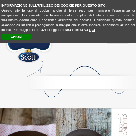
INFORMAZIONE SULL'UTILIZZO DEI COOKIE PER QUESTO SITO
.
Questo sito fa uso di cookie, anche di terze parti, per migliorare l'esperienza di
navigazione. Per garantirti un funzionamento completo del sito e sbloccare tutte le
funzionalità dovrai dare il consenso all'utilizzo dei cookies. Chiudendo questo banner,
cliccando su un link o proseguendo la navigazione in altra maniera, acconsenti all’uso dei
cookie. Per maggiori informazioni leggi la nostra informativa
QUI
.
CHIUDI
MENU
RICE
CONSCIOUSNESS
RICE
4FASHION
RICE
4KIDSBIO
LOOK
&
TASTE
BIO
LOVER
BIOLOVER
FOOD-
EXPERIENCE
LA
CUCINA
UNISCEIPOPOLI
E
SHOP