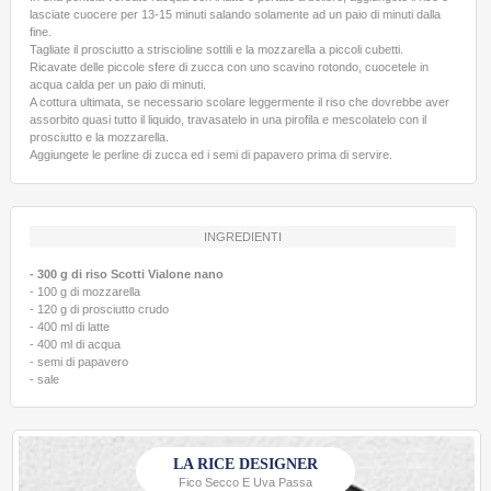
lasciate cuocere per 13-15 minuti salando solamente ad un paio di minuti dalla
fine.
Tagliate il prosciutto a striscioline sottili e la mozzarella a piccoli cubetti.
Ricavate delle piccole sfere di zucca con uno scavino rotondo, cuocetele in
acqua calda per un paio di minuti.
A cottura ultimata, se necessario scolare leggermente il riso che dovrebbe aver
assorbito quasi tutto il liquido, travasatelo in una pirofila e mescolatelo con il
prosciutto e la mozzarella.
Aggiungete le perline di zucca ed i semi di papavero prima di servire.
INGREDIENTI
- 300 g di riso Scotti Vialone nano
- 100 g di mozzarella
- 120 g di prosciutto crudo
- 400 ml di latte
- 400 ml di acqua
- semi di papavero
- sale
LA RICE DESIGNER
Fico Secco E Uva Passa