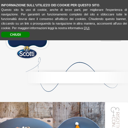
INFORMAZIONE SULL'UTILIZZO DEI COOKIE PER QUESTO SITO
.
Questo sito fa uso di cookie, anche di terze parti, per migliorare l'esperienza di
navigazione. Per garantirti un funzionamento completo del sito e sbloccare tutte le
funzionalità dovrai dare il consenso all'utilizzo dei cookies. Chiudendo questo banner,
cliccando su un link o proseguendo la navigazione in altra maniera, acconsenti all’uso dei
cookie. Per maggiori informazioni leggi la nostra informativa
QUI
.
CHIUDI
MENU
RICE
CONSCIOUSNESS
RICE
4FASHION
RICE
4KIDSBIO
LOOK
&
TASTE
BIO
LOVER
BIOLOVER
FOOD-
EXPERIENCE
LA
CUCINA
UNISCEIPOPOLI
E
SHOP