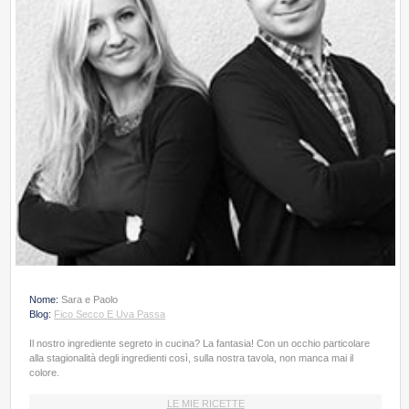
Nome:
Sara e Paolo
Blog:
Fico Secco E Uva Passa
Il nostro ingrediente segreto in cucina? La fantasia! Con un occhio particolare
alla stagionalità degli ingredienti così, sulla nostra tavola, non manca mai il
colore.
LE MIE RICETTE