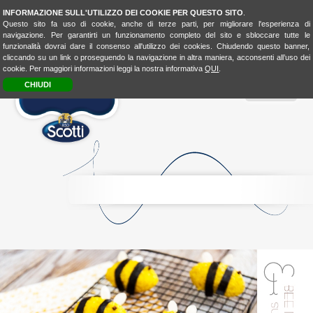
INFORMAZIONE SULL'UTILIZZO DEI COOKIE PER QUESTO SITO
.
Questo sito fa uso di cookie, anche di terze parti, per migliorare l'esperienza di
navigazione. Per garantirti un funzionamento completo del sito e sbloccare tutte le
funzionalità dovrai dare il consenso all'utilizzo dei cookies. Chiudendo questo banner,
cliccando su un link o proseguendo la navigazione in altra maniera, acconsenti all’uso dei
cookie. Per maggiori informazioni leggi la nostra informativa
QUI
.
CHIUDI
MENU
RICE
CONSCIOUSNESS
RICE
4FASHION
RICE
4KIDSBIO
LOOK
&
TASTE
BIO
LOVER
BIOLOVER
FOOD-
EXPERIENCE
LA
CUCINA
UNISCEIPOPOLI
E
SHOP