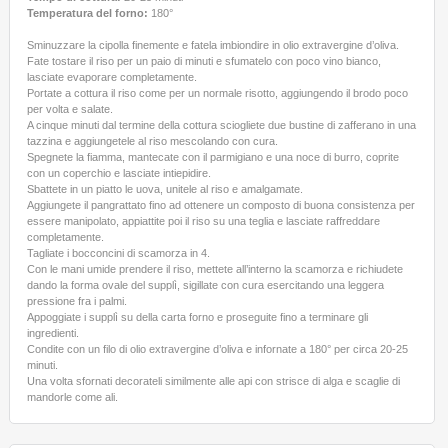
Temperatura del forno:
180°
Sminuzzare la cipolla finemente e fatela imbiondire in olio extravergine d’oliva.
Fate tostare il riso per un paio di minuti e sfumatelo con poco vino bianco,
lasciate evaporare completamente.
Portate a cottura il riso come per un normale risotto, aggiungendo il brodo poco
per volta e salate.
A cinque minuti dal termine della cottura sciogliete due bustine di zafferano in una
tazzina e aggiungetele al riso mescolando con cura.
Spegnete la fiamma, mantecate con il parmigiano e una noce di burro, coprite
con un coperchio e lasciate intiepidire.
Sbattete in un piatto le uova, unitele al riso e amalgamate.
Aggiungete il pangrattato fino ad ottenere un composto di buona consistenza per
essere manipolato, appiattite poi il riso su una teglia e lasciate raffreddare
completamente.
Tagliate i bocconcini di scamorza in 4.
Con le mani umide prendere il riso, mettete all’interno la scamorza e richiudete
dando la forma ovale del supplì, sigillate con cura esercitando una leggera
pressione fra i palmi.
Appoggiate i supplì su della carta forno e proseguite fino a terminare gli
ingredienti.
Condite con un filo di olio extravergine d’oliva e infornate a 180° per circa 20-25
minuti.
Una volta sfornati decorateli similmente alle api con strisce di alga e scaglie di
mandorle come ali.