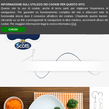
INFORMAZIONE SULL'UTILIZZO DEI COOKIE PER QUESTO SITO
.
Questo sito fa uso di cookie, anche di terze parti, per migliorare l'esperienza di
navigazione. Per garantirti un funzionamento completo del sito e sbloccare tutte le
funzionalità dovrai dare il consenso all'utilizzo dei cookies. Chiudendo questo banner,
cliccando su un link o proseguendo la navigazione in altra maniera, acconsenti all’uso dei
cookie. Per maggiori informazioni leggi la nostra informativa
QUI
.
CHIUDI
MENU
RICE
CONSCIOUSNESS
RICE
4FASHION
RICE
4KIDSBIO
LOOK
&
TASTE
BIO
LOVER
BIOLOVER
FOOD-
EXPERIENCE
LA
CUCINA
UNISCEIPOPOLI
E
SHOP