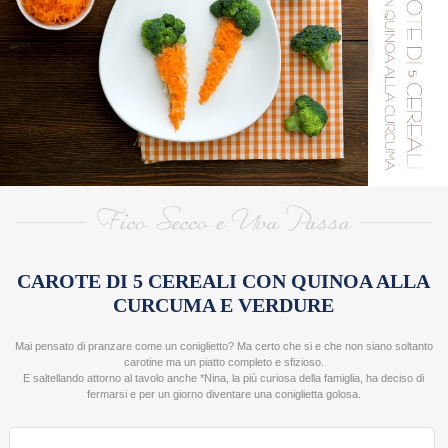
>
RICE
DESIGNERS
ANNA MARCONI
MARIANNA FRANCHI
GIULIA SCARPALEGGIA
NICOL PINI
SARA E PAOLO
LAURA ADANI
VALENTINA PRATO
CAROTE DI 5 CEREALI CON QUINOA ALLA
ALESSANDRA SCOLLO
CURCUMA E VERDURE
SUSANNA MARCHESI
Mai pensato di pranzare come un coniglietto? Ma certo che si e che non siano soltanto
ROBERTA RESTELLI
carotine ma un piatto completo e sfizioso.
E saltellando attorno al tavolo anche *Nina, la più curiosa della famiglia, ha deciso di
fermarsi e per un giorno diventare una coniglietta golosa.