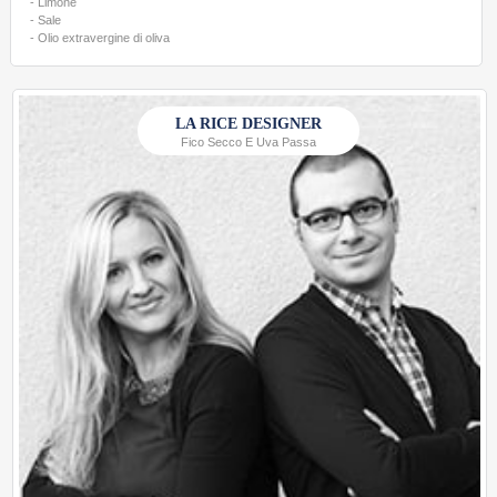
- Limone
- Sale
- Olio extravergine di oliva
LA RICE DESIGNER
Fico Secco E Uva Passa