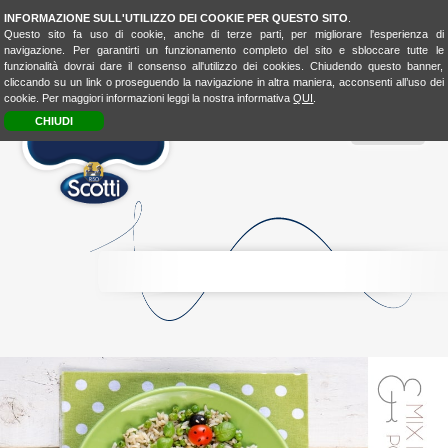
INFORMAZIONE SULL'UTILIZZO DEI COOKIE PER QUESTO SITO
.
Questo sito fa uso di cookie, anche di terze parti, per migliorare l'esperienza di
navigazione. Per garantirti un funzionamento completo del sito e sbloccare tutte le
funzionalità dovrai dare il consenso all'utilizzo dei cookies. Chiudendo questo banner,
cliccando su un link o proseguendo la navigazione in altra maniera, acconsenti all’uso dei
cookie. Per maggiori informazioni leggi la nostra informativa
QUI
.
CHIUDI
MENU
RICE
CONSCIOUSNESS
RICE
4FASHION
RICE
4KIDSBIO
LOOK
&
TASTE
BIO
LOVER
BIOLOVER
FOOD-
EXPERIENCE
LA
CUCINA
UNISCEIPOPOLI
E
SHOP