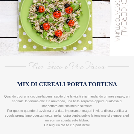
>
RICE
DESIGNERS
ROBERTA RESTELLI
GIULIA SCARPALEGGIA
ANNA MARCONI
VALENTINA PRATO
ALESSANDRA SCOLLO
LAURA ADANI
SARA E PAOLO
MIX DI CEREALI PORTA FORTUNA
MARIANNA FRANCHI
Quando trovi una coccinella pensi subito che la vita ti stia mandando un messaggio, un
NICOL PINI
segnale: la fortuna che sta arrivando, una bella sorpresa oppure qualcosa di
inaspettato che finalmente si rivela!
SUSANNA MARCHESI
Per questo quando si avvicina una data importante, magari in vista di una verifica a
scuola prepariamo questa ricetta, nella nostra bimba subito la tensione si stempera ed
un sorriso spunta sulle labbra.
Un augurio rosso e a pois nero!