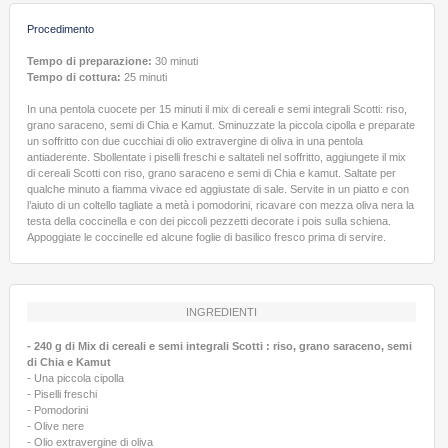
Procedimento
Tempo di preparazione:
30 minuti
Tempo di cottura:
25 minuti
In una pentola cuocete per 15 minuti il mix di cereali e semi integrali Scotti: riso,
grano saraceno, semi di Chia e Kamut. Sminuzzate la piccola cipolla e preparate
un soffritto con due cucchiai di olio extravergine di oliva in una pentola
antiaderente. Sbollentate i piselli freschi e saltateli nel soffritto, aggiungete il mix
di cereali Scotti con riso, grano saraceno e semi di Chia e kamut. Saltate per
qualche minuto a fiamma vivace ed aggiustate di sale. Servite in un piatto e con
l’aiuto di un coltello tagliate a metà i pomodorini, ricavare con mezza oliva nera la
testa della coccinella e con dei piccoli pezzetti decorate i pois sulla schiena.
Appoggiate le coccinelle ed alcune foglie di basilico fresco prima di servire.
INGREDIENTI
- 240 g di Mix di cereali e semi integrali Scotti : riso, grano saraceno, semi
di Chia e Kamut
- Una piccola cipolla
- Piselli freschi
- Pomodorini
- Olive nere
- Olio extravergine di oliva