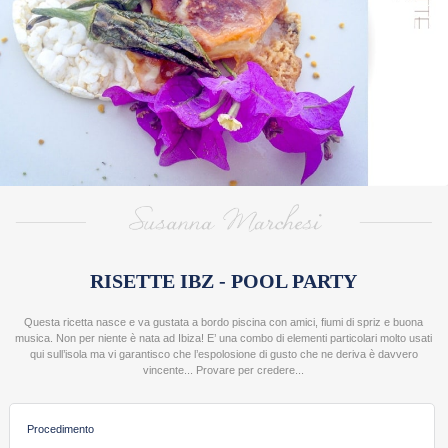
>
RICE
DESIGNERS
GIULIA SCARPALEGGIA
MARIANNA FRANCHI
ALESSANDRA SCOLLO
VALENTINA PRATO
SUSANNA MARCHESI
LAURA ADANI
NICOL PINI
RISETTE IBZ - POOL PARTY
SARA E PAOLO
Questa ricetta nasce e va gustata a bordo piscina con amici, fiumi di spriz e buona
ROBERTA RESTELLI
musica. Non per niente è nata ad Ibiza! E’ una combo di elementi particolari molto usati
qui sull’isola ma vi garantisco che l’espolosione di gusto che ne deriva è davvero
ANNA MARCONI
vincente... Provare per credere...
Procedimento