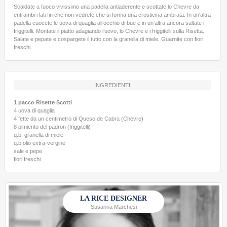
Scaldate a fuoco vivissimo una padella antiaderente e scottate lo Chevre da
entrambi i lati fin che non vedrete che si forma una crosticina ambrata. In un'altra
padella cuocete le uova di quaglia all’occhio di bue e in un’altra ancora saltate i
friggitelli. Montate il piatto adagiando l’uovo, lo Chevre e i friggitelli sulla Risetta.
Salate e pepate e cospargete il tutto con la granella di miele. Guarnite con fiori
freschi.
INGREDIENTI
1 pacco Risette Scotti
4 uova di quaglia
4 fette da un centimetro di Queso de Cabra (Chevre)
8 pimiento del padron (friggitelli)
q.b. granella di miele
q.b.olio extra-vergine
sale e pepe
fiori freschi
LA RICE DESIGNER
Susanna Marchesi