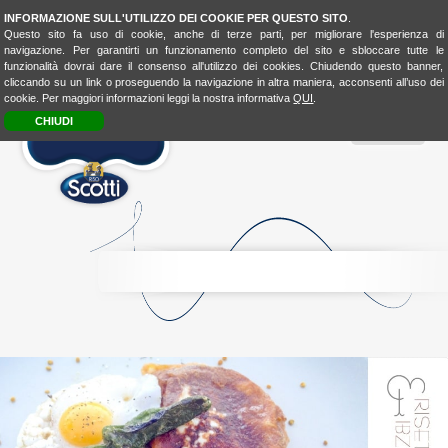
INFORMAZIONE SULL'UTILIZZO DEI COOKIE PER QUESTO SITO
.
Questo sito fa uso di cookie, anche di terze parti, per migliorare l'esperienza di
navigazione. Per garantirti un funzionamento completo del sito e sbloccare tutte le
funzionalità dovrai dare il consenso all'utilizzo dei cookies. Chiudendo questo banner,
cliccando su un link o proseguendo la navigazione in altra maniera, acconsenti all’uso dei
cookie. Per maggiori informazioni leggi la nostra informativa
QUI
.
CHIUDI
MENU
RICE
CONSCIOUSNESS
RICE
4FASHION
RICE
4KIDSBIO
LOOK
&
TASTE
BIO
LOVER
BIOLOVER
FOOD-
EXPERIENCE
LA
CUCINA
UNISCEIPOPOLI
E
SHOP