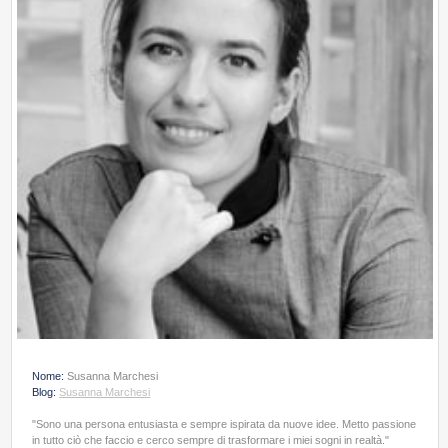
Nome:
Susanna Marchesi
Blog:
Susanna Marchesi
"Sono una persona entusiasta e sempre ispirata da nuove idee. Metto passione
in tutto ciò che faccio e cerco sempre di trasformare i miei sogni in realtà."