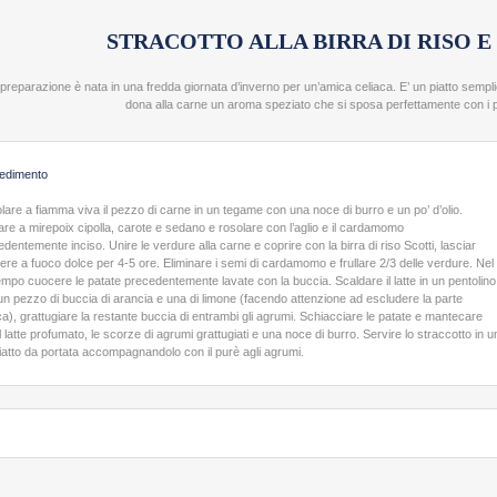
STRACOTTO ALLA BIRRA DI RISO
reparazione è nata in una fredda giornata d’inverno per un’amica celiaca. E’ un piatto semp
dona alla carne un aroma speziato che si sposa perfettamente con i p
edimento
lare a fiamma viva il pezzo di carne in un tegame con una noce di burro e un po’ d’olio.
iare a mirepoix cipolla, carote e sedano e rosolare con l’aglio e il cardamomo
dentemente inciso. Unire le verdure alla carne e coprire con la birra di riso Scotti, lasciar
ere a fuoco dolce per 4-5 ore. Eliminare i semi di cardamomo e frullare 2/3 delle verdure. Nel
tempo cuocere le patate precedentemente lavate con la buccia. Scaldare il latte in un pentolino
un pezzo di buccia di arancia e una di limone (facendo attenzione ad escludere la parte
ca), grattugiare la restante buccia di entrambi gli agrumi. Schiacciare le patate e mantecare
l latte profumato, le scorze di agrumi grattugiati e una noce di burro. Servire lo straccotto in u
piatto da portata accompagnandolo con il purè agli agrumi.