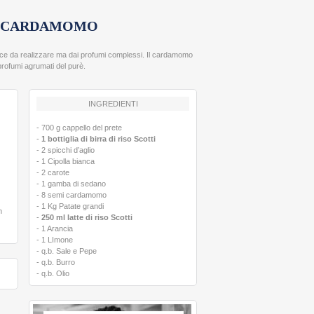
 E CARDAMOMO
lice da realizzare ma dai profumi complessi. Il cardamomo
rofumi agrumati del purè.
INGREDIENTI
- 700 g cappello del prete
-
1 bottiglia di birra di riso Scotti
- 2 spicchi d’aglio
- 1 Cipolla bianca
- 2 carote
- 1 gamba di sedano
- 8 semi cardamomo
- 1 Kg Patate grandi
n
-
250 ml latte di riso Scotti
- 1 Arancia
- 1 LImone
- q.b. Sale e Pepe
- q.b. Burro
- q.b. Olio