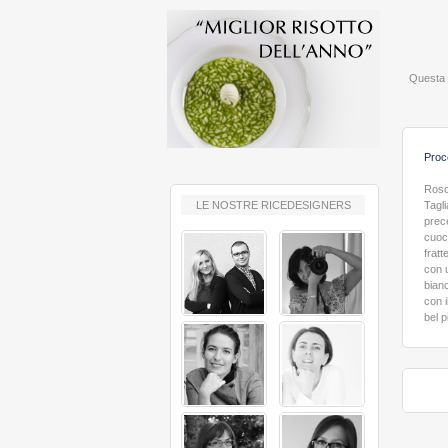
Questa p
Proc
Roso
LE NOSTRE RICEDESIGNERS
Tagl
prece
cuoc
frat
con 
bian
con i
bel 