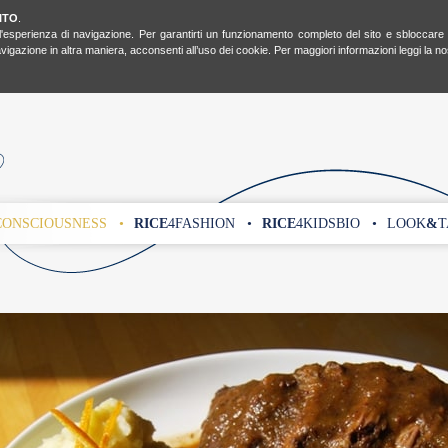
ITO
.
l'esperienza di navigazione. Per garantirti un funzionamento completo del sito e sbloccare tut
gazione in altra maniera, acconsenti all’uso dei cookie. Per maggiori informazioni leggi la n
CONSCIOUSNESS •
RICE
4FASHION •
RICE
4KIDSBIO •
LOOK
&
T