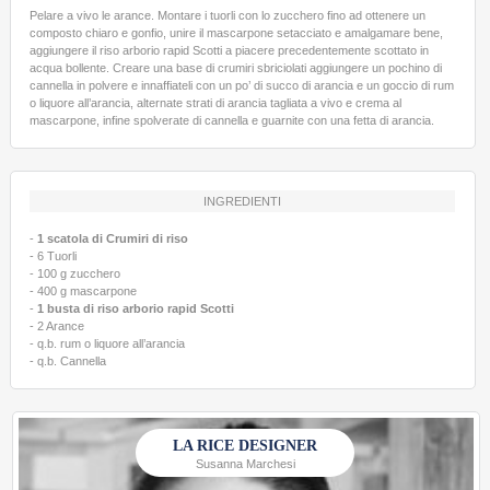
Pelare a vivo le arance. Montare i tuorli con lo zucchero fino ad ottenere un
composto chiaro e gonfio, unire il mascarpone setacciato e amalgamare bene,
aggiungere il riso arborio rapid Scotti a piacere precedentemente scottato in
acqua bollente. Creare una base di crumiri sbriciolati aggiungere un pochino di
cannella in polvere e innaffiateli con un po’ di succo di arancia e un goccio di rum
o liquore all’arancia, alternate strati di arancia tagliata a vivo e crema al
mascarpone, infine spolverate di cannella e guarnite con una fetta di arancia.
INGREDIENTI
-
1 scatola di Crumiri di riso
- 6 Tuorli
- 100 g zucchero
- 400 g mascarpone
-
1 busta di riso arborio rapid Scotti
- 2 Arance
- q.b. rum o liquore all’arancia
- q.b. Cannella
LA RICE DESIGNER
Susanna Marchesi