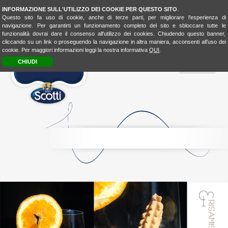
INFORMAZIONE SULL'UTILIZZO DEI COOKIE PER QUESTO SITO
.
Questo sito fa uso di cookie, anche di terze parti, per migliorare l'esperienza di
navigazione. Per garantirti un funzionamento completo del sito e sbloccare tutte le
funzionalità dovrai dare il consenso all'utilizzo dei cookies. Chiudendo questo banner,
cliccando su un link o proseguendo la navigazione in altra maniera, acconsenti all’uso dei
cookie. Per maggiori informazioni leggi la nostra informativa
QUI
.
CHIUDI
MENU
RICE
CONSCIOUSNESS
RICE
4FASHION
RICE
4KIDSBIO
LOOK
&
TASTE
BIO
LOVER
BIOLOVER
FOOD-
EXPERIENCE
LA
CUCINA
UNISCEIPOPOLI
E
SHOP