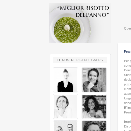
Quest
Proc
LE NOSTRE RICEDESIGNERS
Per p
cotto
Denoc
Sbatt
risul
pizz
e om
atte
Unget
deno
E’ im
Preri
Imp
Dispo