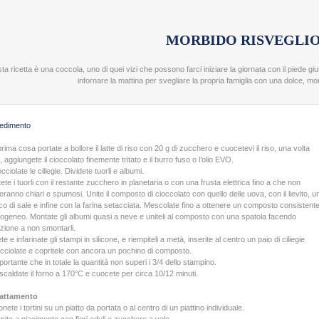
MORBIDO RISVEGLI
a ricetta è una coccola, uno di quei vizi che possono farci iniziare la giornata con il piede 
infornare la mattina per svegliare la propria famiglia con una dolce, mo
edimento
rima cosa portate a bollore il latte di riso con 20 g di zucchero e cuocetevi il riso, una volta
, aggiungete il cioccolato finemente tritato e il burro fuso o l’olio EVO.
ciolate le ciliegie. Dividete tuorli e albumi.
ete i tuorli con il restante zucchero in planetaria o con una frusta elettrica fino a che non
teranno chiari e spumosi. Unite il composto di cioccolato con quello delle uova, con il lievito, u
ico di sale e infine con la farina setacciata. Mescolate fino a ottenere un composto consistent
ogeneo. Montate gli albumi quasi a neve e uniteli al composto con una spatola facendo
nzione a non smontarli.
e e infarinate gli stampi in silicone, e riempiteli a metà, inserite al centro un paio di ciliegie
cciolate e copritele con ancora un pochino di composto.
portante che in totale la quantità non superi i 3/4 dello stampino.
scaldate il forno a 170°C e cuocete per circa 10/12 minuti.
iattamento
nete i tortini su un piatto da portata o al centro di un piattino individuale.