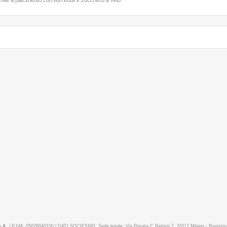
nite a piacimento con fiori eduli e zucchero a velo.
.A.
| P.IVA: 05078040150 | DATI SOCIETARI: Sede legale: Via Privata C.Battisti 2, 20112 Milano - Registr