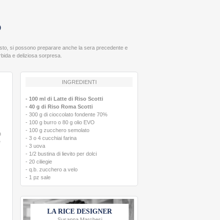
O
giusto, si possono preparare anche la sera precedente e
rbida e deliziosa sorpresa.
INGREDIENTI
- 100 ml di Latte di Riso Scotti
- 40 g di Riso Roma Scotti
- 300 g di cioccolato fondente 70%
- 100 g burro o 80 g olio EVO
- 100 g zucchero semolato
n
- 3 o 4 cucchiai farina
e
- 3 uova
- 1/2 bustina di lievito per dolci
- 20 ciliegie
- q.b. zucchero a velo
- 1 pz sale
LA RICE DESIGNER
Susanna Marchesi