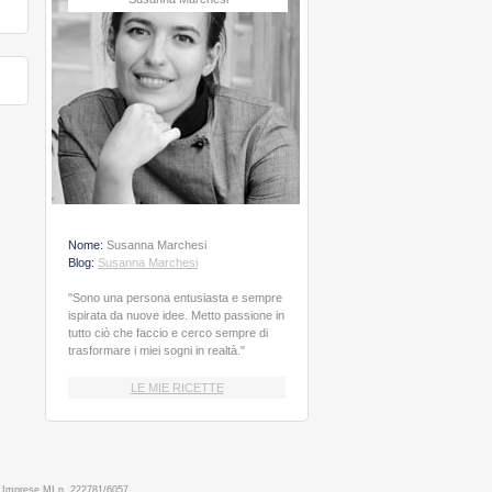
Nome:
Susanna Marchesi
Blog:
Susanna Marchesi
"Sono una persona entusiasta e sempre
ispirata da nuove idee. Metto passione in
tutto ciò che faccio e cerco sempre di
trasformare i miei sogni in realtà."
LE MIE RICETTE
o Imprese MI n. 222781/6057