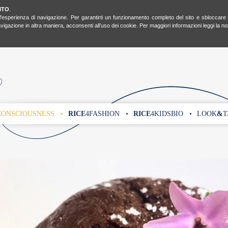
ITO
.
l'esperienza di navigazione. Per garantirti un funzionamento completo del sito e sbloccare tut
gazione in altra maniera, acconsenti all’uso dei cookie. Per maggiori informazioni leggi la n
CONSCIOUSNESS •
RICE
4FASHION •
RICE
4KIDSBIO •
LOOK
&
T