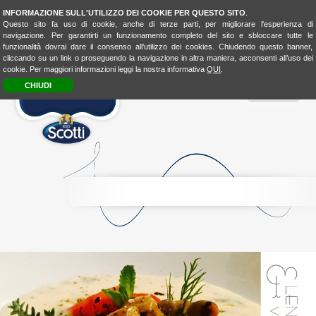
INFORMAZIONE SULL'UTILIZZO DEI COOKIE PER QUESTO SITO
.
Questo sito fa uso di cookie, anche di terze parti, per migliorare l'esperienza di
navigazione. Per garantirti un funzionamento completo del sito e sbloccare tutte le
funzionalità dovrai dare il consenso all'utilizzo dei cookies. Chiudendo questo banner,
cliccando su un link o proseguendo la navigazione in altra maniera, acconsenti all’uso dei
cookie. Per maggiori informazioni leggi la nostra informativa
QUI
.
CHIUDI
MENU
RICE
CONSCIOUSNESS
RICE
4FASHION
RICE
4KIDSBIO
LOOK
&
TASTE
BIO
LOVER
BIOLOVER
FOOD-
EXPERIENCE
LA
CUCINA
UNISCEIPOPOLI
E
SHOP