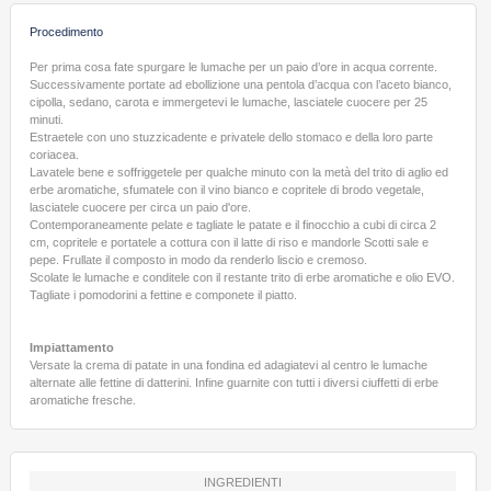
Procedimento
Per prima cosa fate spurgare le lumache per un paio d’ore in acqua corrente.
Successivamente portate ad ebollizione una pentola d’acqua con l’aceto bianco,
cipolla, sedano, carota e immergetevi le lumache, lasciatele cuocere per 25
minuti.
Estraetele con uno stuzzicadente e privatele dello stomaco e della loro parte
coriacea.
Lavatele bene e soffriggetele per qualche minuto con la metà del trito di aglio ed
erbe aromatiche, sfumatele con il vino bianco e copritele di brodo vegetale,
lasciatele cuocere per circa un paio d'ore.
Contemporaneamente pelate e tagliate le patate e il finocchio a cubi di circa 2
cm, copritele e portatele a cottura con il latte di riso e mandorle Scotti sale e
pepe. Frullate il composto in modo da renderlo liscio e cremoso.
Scolate le lumache e conditele con il restante trito di erbe aromatiche e olio EVO.
Tagliate i pomodorini a fettine e componete il piatto.
Impiattamento
Versate la crema di patate in una fondina ed adagiatevi al centro le lumache
alternate alle fettine di datterini. Infine guarnite con tutti i diversi ciuffetti di erbe
aromatiche fresche.
INGREDIENTI