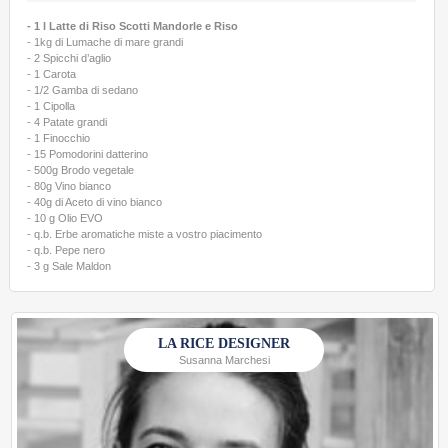
- 1 l Latte di Riso Scotti Mandorle e Riso
- 1kg di Lumache di mare grandi
- 2 Spicchi d’aglio
- 1 Carota
- 1/2 Gamba di sedano
- 1 Cipolla
- 4 Patate grandi
- 1 Finocchio
- 15 Pomodorini datterino
- 500g Brodo vegetale
- 80g Vino bianco
- 40g di Aceto di vino bianco
- 10 g Olio EVO
- q.b. Erbe aromatiche miste a vostro piacimento
- q.b. Pepe nero
- 3 g Sale Maldon
LA RICE DESIGNER
Susanna Marchesi