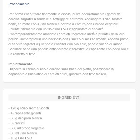
Procedimento
Per prima cosa tritare finemente la cipolla, pulire accuratamente i gambi dei
carciofi, tagliateli a rondelle e soffriggere entrambi. Aggiungere il riso, tostate
bene, sfumate con il vino bianco e portate a cottura con il brodo vegetale.
Frullate finemente con un filo d’olio EVO e aggiustate di sapidità.
Contemporaneamente mondate i carciofi, tagliateli a metà e privateli della loro
peluria, immergeteli in una bacinella con il succo di mezzo limone. Appena prima
di servire tagliateli a julienne e conditeli con olio sale, pepe e succo di limone.
Scaldare bene una padella antiaderente e arrostire le capesante con poco olio e
un rametto di timo.
Impiattamento
Disporre la crema di riso e carciofi sulla base del piatto, posizionare la
capasanta e l’insalatina di carciofi crudi, guarnire con timo fresco.
INGREDIENTI
- 120 g Riso Roma Scotti
- 4 Capasante giganti
- 50 g di cipolla bianca
- 3 Carciofi
- 500 ml brodo vegetale
- 80 ml vino bianco
- 10 g Olio EVO