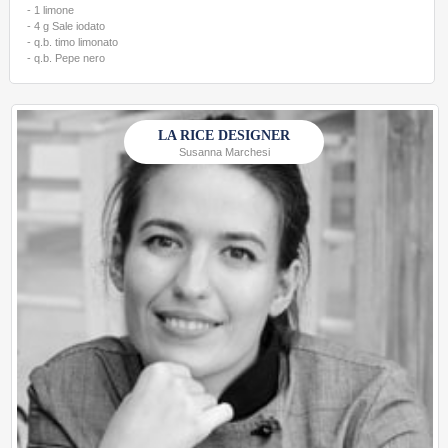
- 1 limone
- 4 g Sale iodato
- q.b. timo limonato
- q.b. Pepe nero
LA RICE DESIGNER
Susanna Marchesi