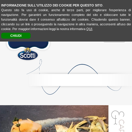
INFORMAZIONE SULL'UTILIZZO DEI COOKIE PER QUESTO SITO
.
Questo sito fa uso di cookie, anche di terze parti, per migliorare l'esperienza di
navigazione. Per garantirti un funzionamento completo del sito e sbloccare tutte le
funzionalità dovrai dare il consenso all'utilizzo dei cookies. Chiudendo questo banner,
cliccando su un link o proseguendo la navigazione in altra maniera, acconsenti all’uso dei
cookie. Per maggiori informazioni leggi la nostra informativa
QUI
.
CHIUDI
MENU
RICE
CONSCIOUSNESS
RICE
4FASHION
RICE
4KIDSBIO
LOOK
&
TASTE
BIO
LOVER
BIOLOVER
FOOD-
EXPERIENCE
LA
CUCINA
UNISCEIPOPOLI
E
SHOP