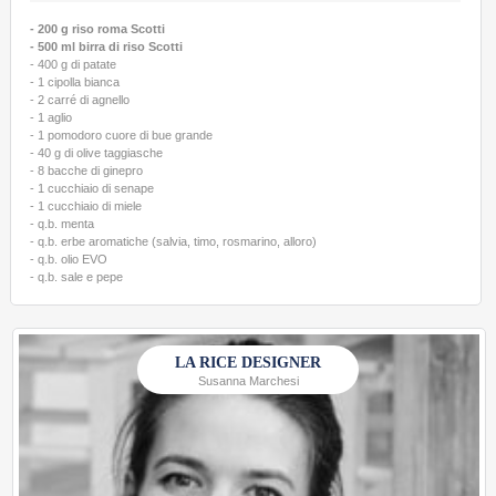
- 200 g riso roma Scotti
- 500 ml birra di riso Scotti
- 400 g di patate
- 1 cipolla bianca
- 2 carré di agnello
- 1 aglio
- 1 pomodoro cuore di bue grande
- 40 g di olive taggiasche
- 8 bacche di ginepro
- 1 cucchiaio di senape
- 1 cucchiaio di miele
- q.b. menta
- q.b. erbe aromatiche (salvia, timo, rosmarino, alloro)
- q.b. olio EVO
- q.b. sale e pepe
LA RICE DESIGNER
Susanna Marchesi