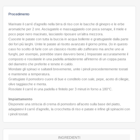
Procedimento
Marinate il carré d’agnello nella birra di riso con le bacche di ginepro e le erbe
aromatiche per 2 ore. Asciugatelo e massaggiatelo con poca senape, il miele e
poco pepe nero macinato, lasciatelo riposare un’altra mezzora.
Cuocete le patate con tutta la buccia in acqua bollente e grattugiatele dalla parte
dei fori più larghi. Unite le patate al risotto avanzato il giorno prima. (Io in questo
caso ho scelto di farle con un classico risotto allo zafferano ma anche uno ai
funghi, per esempio, potrebbe stare davvero bene.) Impastate accuratamente il
composto e rosolatele in una padella antiaderente all’interno di un coppa pasta
del diametro che preferite e tenete in caldo.
Mondate gli spinaci e saltateli brevemente, unite i pinoli precedentemente tostati
e mantenete a temperatura.
Grattugiate il pomodoro cuore di bue e conditelo con sale, pepe, aceto di ciliegie,
olive taggiasche e menta.
Rosolate il carré in una padella e finitelo per 3 minuti in forno a 180°C.
Impiattamento
Disponete una striscia di crema di pomodoro all’aceto sulla base del piatto,
adagiatevi il carré d’agnello, la crocchetta di riso e patate e infine gli spinacini con
i pinoli tostati.
INGREDIENTI