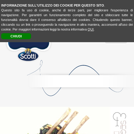
INFORMAZIONE SULL'UTILIZZO DEI COOKIE PER QUESTO SITO
.
Questo sito fa uso di cookie, anche di terze parti, per migliorare l'esperienza di
navigazione. Per garantirti un funzionamento completo del sito e sbloccare tutte le
funzionalità dovrai dare il consenso all'utilizzo dei cookies. Chiudendo questo banner,
cliccando su un link o proseguendo la navigazione in altra maniera, acconsenti all’uso dei
cookie. Per maggiori informazioni leggi la nostra informativa
QUI
.
CHIUDI
MENU
RICE
CONSCIOUSNESS
RICE
4FASHION
RICE
4KIDSBIO
LOOK
&
TASTE
BIO
LOVER
BIOLOVER
FOOD-
EXPERIENCE
LA
CUCINA
UNISCEIPOPOLI
E
SHOP