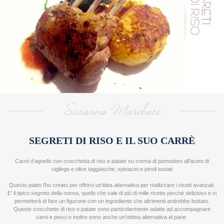
>
RICE
DESIGNERS
ANNA MARCONI
ROBERTA RESTELLI
SUSANNA MARCHESI
MARIANNA FRANCHI
SARA E PAOLO
NICOL PINI
VALENTINA PRATO
SEGRETI DI RISO E IL SUO CARRÈ
ALESSANDRA SCOLLO
Carrè d’agnello con crocchetta di riso e patate su crema di pomodoro all’aceto di
LAURA ADANI
cigliege e olive taggiasche, spinacini e pinoli tostati
GIULIA SCARPALEGGIA
Questo piatto l’ho creato per offrirvi un’idea alternativa per riutilizzare i risotti avanzati.
E’ il tipico segreto della nonna, quello che vale di più di mille ricette perché delizioso e vi
permetterà di fare un figurone con un ingrediente che altrimenti andrebbe buttato.
Queste crocchette di riso e patate sono particolarmente adatte ad accompagnare
carni e pesci e inoltre sono anche un’ottima alternativa al pane.