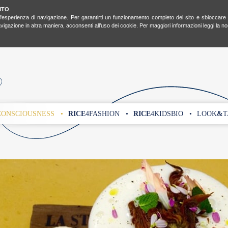
ITO
.
l'esperienza di navigazione. Per garantirti un funzionamento completo del sito e sbloccare tut
gazione in altra maniera, acconsenti all’uso dei cookie. Per maggiori informazioni leggi la n
CONSCIOUSNESS •
RICE
4FASHION •
RICE
4KIDSBIO •
LOOK
&
T