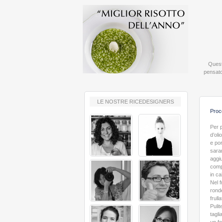
Quest
pensato
LE NOSTRE RICEDESIGNERS
Proc
Per p
d’oli
e por
sara
aggiu
compo
in c
Nel f
ronde
frull
Pulit
tagli