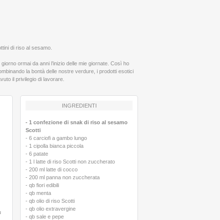
tini di riso al sesamo.
orno ormai da anni l’inizio delle mie giornate. Così ho
mbinando la bontà delle nostre verdure, i prodotti esotici
uto il privilegio di lavorare.
INGREDIENTI
- 1 confezione di snak di riso al sesamo
Scotti
e
- 6 carciofi a gambo lungo
- 1 cipolla bianca piccola
- 6 patate
- 1 l latte di riso Scotti non zuccherato
- 200 ml latte di cocco
- 200 ml panna non zuccherata
- qb fiori edibili
- qb menta
- qb olio di riso Scotti
- qb olio extravergine
u
- qb sale e pepe