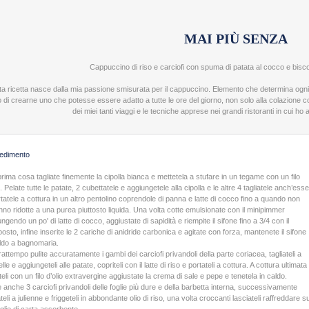
MAI PIÙ SENZA
Cappuccino di riso e carciofi con spuma di patata al cocco e biscot
a ricetta nasce dalla mia passione smisurata per il cappuccino. Elemento che determina ogni gi
 di crearne uno che potesse essere adatto a tutte le ore del giorno, non solo alla colazione co
dei miei tanti viaggi e le tecniche apprese nei grandi ristoranti in cui ho av
edimento
rima cosa tagliate finemente la cipolla bianca e mettetela a stufare in un tegame con un filo
o. Pelate tutte le patate, 2 cubettatele e aggiungetele alla cipolla e le altre 4 tagliatele anch’ess
tatele a cottura in un altro pentolino coprendole di panna e latte di cocco fino a quando non
nno ridotte a una purea piuttosto liquida. Una volta cotte emulsionate con il minipimmer
ngendo un po' di latte di cocco, aggiustate di sapidità e riempite il sifone fino a 3/4 con il
sto, infine inserite le 2 cariche di anidride carbonica e agitate con forza, mantenete il sifone
aldo a bagnomaria.
rattempo pulite accuratamente i gambi dei carciofi privandoli della parte coriacea, tagliateli a
lle e aggiungeteli alle patate, copriteli con il latte di riso e portateli a cottura. A cottura ultimata
ateli con un filo d’olio extravergine aggiustate la crema di sale e pepe e tenetela in caldo.
e anche 3 carciofi privandoli delle foglie più dure e della barbetta interna, successivamente
ateli a julienne e friggeteli in abbondante olio di riso, una volta croccanti lasciateli raffreddare s