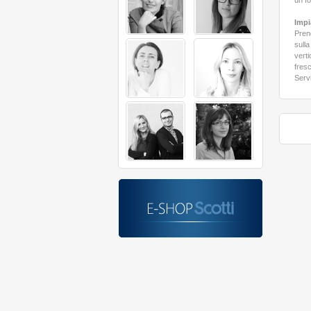
un fo
Imp
Pren
sulla
verti
fres
Servi