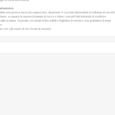
glio di carta assorbente.
iattamento
dete una grossa tazza da cappuccino, disponete 4 cucchiai abbondanti di vellutata di carciofi
 base, a seguire la spuma di patata al cocco e infine i carciofi fritti tentando di conferire
calità al piatto. Guarnite con petali di fiori edibili e foglioline di menta e una grattatina di pepe
co.
re con i gli snack di riso Scotti al sesamo.