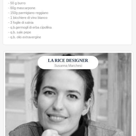
- 50 g burro
- 60g mascarpone
- 150g parmigiano reggiano
- 1 bicchiere di vino bianco
- 3 foglie di salvia
- q.b.germogli di erba cipollina
- q.b. sale pepe
- q.b. olio extravergine
LA RICE DESIGNER
Susanna Marchesi