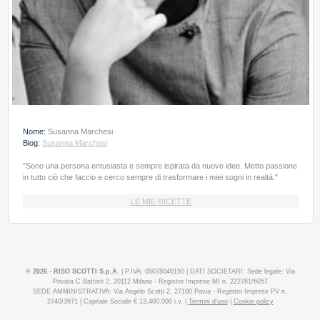
Nome:
Susanna Marchesi
Blog:
Susanna Marchesi
"Sono una persona entusiasta e sempre ispirata da nuove idee. Metto passione
in tutto ciò che faccio e cerco sempre di trasformare i miei sogni in realtà."
LE MIE RICETTE
© 2026 - RISO SCOTTI S.p.A.
| P.IVA: 05078040150 | DATI SOCIETARI: Sede legale: Via
Privata C.Battisti 2, 20112 Milano - Registro Imprese MI n. 222781/6057
SEDE AMMINISTRATIVA: Via Angelo Scotti 2, 27100 Pavia - Registro Imprese PV n.
2740/3971 | Capitale Sociale € 13.400.000 i.v. |
Termini d'uso
|
Cookie policy