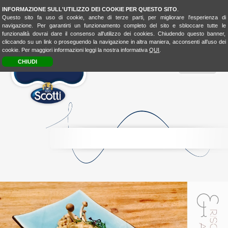
INFORMAZIONE SULL'UTILIZZO DEI COOKIE PER QUESTO SITO
.
Questo sito fa uso di cookie, anche di terze parti, per migliorare l'esperienza di
navigazione. Per garantirti un funzionamento completo del sito e sbloccare tutte le
funzionalità dovrai dare il consenso all'utilizzo dei cookies. Chiudendo questo banner,
cliccando su un link o proseguendo la navigazione in altra maniera, acconsenti all’uso dei
cookie. Per maggiori informazioni leggi la nostra informativa
QUI
.
CHIUDI
MENU
RICE
CONSCIOUSNESS
RICE
4FASHION
RICE
4KIDSBIO
LOOK
&
TASTE
BIO
LOVER
BIOLOVER
FOOD-
EXPERIENCE
LA
CUCINA
UNISCEIPOPOLI
E
SHOP