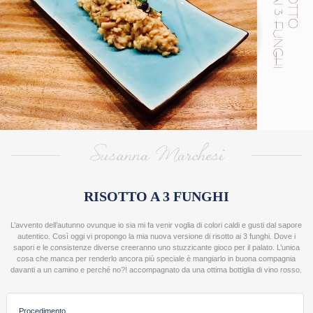
>
RICE
DESIGNERS
VALENTINA PRATO
LAURA ADANI
SARA E PAOLO
ALESSANDRA SCOLLO
NICOL PINI
MARIANNA FRANCHI
ANNA MARCONI
RISOTTO A 3 FUNGHI
ROBERTA RESTELLI
L’avvento dell’autunno ovunque io sia mi fa venir voglia di colori caldi e gusti dal sapore
GIULIA SCARPALEGGIA
autentico. Così oggi vi propongo la mia nuova versione di risotto ai 3 funghi. Dove i
sapori e le consistenze diverse creeranno uno stuzzicante gioco per il palato. L’unica
SUSANNA MARCHESI
cosa che manca per renderlo ancora più speciale è mangiarlo in buona compagnia
davanti a un camino e perché no?! accompagnato da una ottima bottiglia di vino rosso.
Procedimento