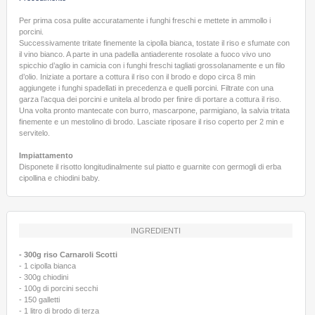
Per prima cosa pulite accuratamente i funghi freschi e mettete in ammollo i
porcini.
Successivamente tritate finemente la cipolla bianca, tostate il riso e sfumate con
il vino bianco. A parte in una padella antiaderente rosolate a fuoco vivo uno
spicchio d’aglio in camicia con i funghi freschi tagliati grossolanamente e un filo
d’olio. Iniziate a portare a cottura il riso con il brodo e dopo circa 8 min
aggiungete i funghi spadellati in precedenza e quelli porcini. Filtrate con una
garza l’acqua dei porcini e unitela al brodo per finire di portare a cottura il riso.
Una volta pronto mantecate con burro, mascarpone, parmigiano, la salvia tritata
finemente e un mestolino di brodo. Lasciate riposare il riso coperto per 2 min e
servitelo.
Impiattamento
Disponete il risotto longitudinalmente sul piatto e guarnite con germogli di erba
cipollina e chiodini baby.
INGREDIENTI
- 300g riso Carnaroli Scotti
- 1 cipolla bianca
- 300g chiodini
- 100g di porcini secchi
- 150 galletti
- 1 litro di brodo di terza