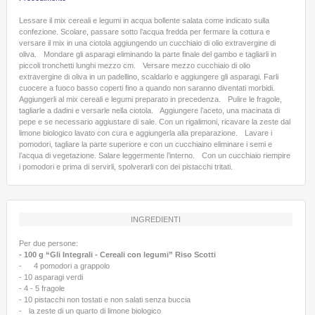
Lessare il mix cereali e legumi in acqua bollente salata come indicato sulla
confezione. Scolare, passare sotto l’acqua fredda per fermare la cottura e
versare il mix in una ciotola aggiungendo un cucchiaio di olio extravergine di
oliva. Mondare gli asparagi eliminando la parte finale del gambo e tagliarli in
piccoli tronchetti lunghi mezzo cm. Versare mezzo cucchiaio di olio
extravergine di oliva in un padellino, scaldarlo e aggiungere gli asparagi. Farli
cuocere a fuoco basso coperti fino a quando non saranno diventati morbidi.
Aggiungerli al mix cereali e legumi preparato in precedenza. Pulire le fragole,
tagliarle a dadini e versarle nella ciotola. Aggiungere l’aceto, una macinata di
pepe e se necessario aggiustare di sale. Con un rigalimoni, ricavare la zeste dal
limone biologico lavato con cura e aggiungerla alla preparazione. Lavare i
pomodori, tagliare la parte superiore e con un cucchiaino eliminare i semi e
l’acqua di vegetazione. Salare leggermente l’interno. Con un cucchiaio riempire
i pomodori e prima di servirli, spolverarli con dei pistacchi tritati.
INGREDIENTI
Per due persone:
- 100 g “Gli Integrali - Cereali con legumi” Riso Scotti
- 4 pomodori a grappolo
- 10 asparagi verdi
- 4 - 5 fragole
- 10 pistacchi non tostati e non salati senza buccia
- la zeste di un quarto di limone biologico