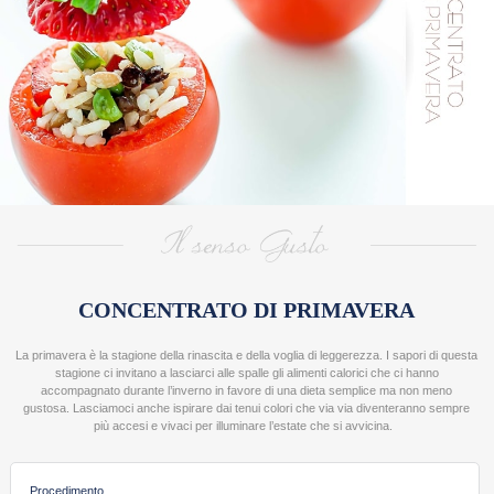
>
RICE
DESIGNERS
SUSANNA MARCHESI
ANNA MARCONI
MARIANNA FRANCHI
LAURA ADANI
ALESSANDRA SCOLLO
ROBERTA RESTELLI
GIULIA SCARPALEGGIA
CONCENTRATO DI PRIMAVERA
SARA E PAOLO
La primavera è la stagione della rinascita e della voglia di leggerezza. I sapori di questa
NICOL PINI
stagione ci invitano a lasciarci alle spalle gli alimenti calorici che ci hanno
accompagnato durante l’inverno in favore di una dieta semplice ma non meno
VALENTINA PRATO
gustosa. Lasciamoci anche ispirare dai tenui colori che via via diventeranno sempre
più accesi e vivaci per illuminare l’estate che si avvicina.
Procedimento