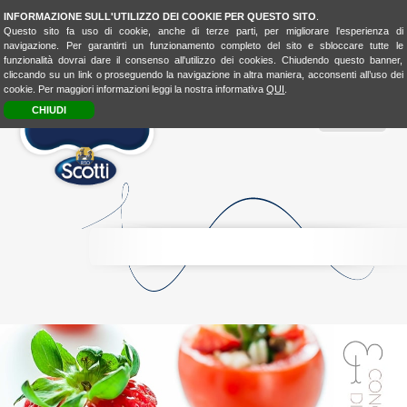
INFORMAZIONE SULL'UTILIZZO DEI COOKIE PER QUESTO SITO
.
Questo sito fa uso di cookie, anche di terze parti, per migliorare l'esperienza di
navigazione. Per garantirti un funzionamento completo del sito e sbloccare tutte le
funzionalità dovrai dare il consenso all'utilizzo dei cookies. Chiudendo questo banner,
cliccando su un link o proseguendo la navigazione in altra maniera, acconsenti all’uso dei
cookie. Per maggiori informazioni leggi la nostra informativa
QUI
.
CHIUDI
MENU
RICE
CONSCIOUSNESS
RICE
4FASHION
RICE
4KIDSBIO
LOOK
&
TASTE
BIO
LOVER
BIOLOVER
FOOD-
EXPERIENCE
LA
CUCINA
UNISCEIPOPOLI
E
SHOP