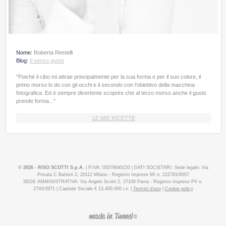
Nome:
Roberta Restelli
Blog:
Il senso gusto
"Poiché il cibo mi attrae principalmente per la sua forma e per il suo colore, il
primo morso lo do con gli occhi e il secondo con l’obiettivo della macchina
fotografica. Ed è sempre divertente scoprire che al terzo morso anche il gusto
prende forma..."
LE MIE RICETTE
© 2026 - RISO SCOTTI S.p.A.
| P.IVA: 05078040150 | DATI SOCIETARI: Sede legale: Via
Privata C.Battisti 2, 20112 Milano - Registro Imprese MI n. 222781/6057
SEDE AMMINISTRATIVA: Via Angelo Scotti 2, 27100 Pavia - Registro Imprese PV n.
2740/3971 | Capitale Sociale € 13.400.000 i.v. |
Termini d'uso
|
Cookie policy