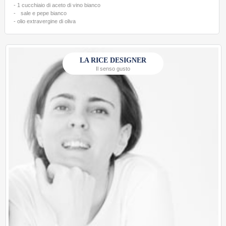
- 1 cucchiaio di aceto di vino bianco
- sale e pepe bianco
- olio extravergine di oliva
LA RICE DESIGNER
Il senso gusto