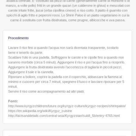
asiatica centrale. E' costituito da pezzi di carne (generalmente carne di montone o di
manzo, a volte pollo) fritti in un grande qazan (un calderone in ghisa) e mescolati con
carote tritate fritte, jiucai (erba cipollina cinese) e riso cotto. Il piatto è guarnito con
spicchi di aglio fritto e peperoni rossi. Lo Shirin Paloo è un piatto vegetariano in cui la
carne è sostituita con frutta disidratata, come prugne, albicocche e uva passa.
Procedimento
Lavare il riso fino a quando l’acqua non sarà diventata trasparente, scolarlo
bene e tenerlo da parte.
Scaldare l’olio in una padella. Soffriggere le carote e le cipolle fino a quando non
saranno morbide (circa 5 minuti). Aggiungere il riso e poi l’acqua fino a ricoprirlo.
Aggiungere la frutta disidratata avendo l’accortezza di tagliarla in piccoli pezzi.
Aggiungere il sale e la cannella.
Riportare a bollore, coprire la padella con il coperchio, abbassare la fiamma al
minimo e cuocere per circa 7 minuti, spegnere il fuoco e lasciare riposare per 5
minuti.
Servire il riso come accompagnamento ad altri piatti.
Fonti:
http://www.kyrgyzchildrensfuture.org/kyrgyz-culture/kyrgyz-recipes/shirinpaloo/
https://en.wikipedia.org/wiki/Kyrgyz_cuisine
http://factsanddetails.com/central-asia/Kyrgyzstan/sub8_5b/entry-4765.html