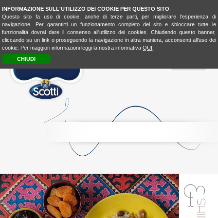
INFORMAZIONE SULL'UTILIZZO DEI COOKIE PER QUESTO SITO
.
Questo sito fa uso di cookie, anche di terze parti, per migliorare l'esperienza di
navigazione. Per garantirti un funzionamento completo del sito e sbloccare tutte le
funzionalità dovrai dare il consenso all'utilizzo dei cookies. Chiudendo questo banner,
cliccando su un link o proseguendo la navigazione in altra maniera, acconsenti all’uso dei
cookie. Per maggiori informazioni leggi la nostra informativa
QUI
.
CHIUDI
MENU
RICE
CONSCIOUSNESS
RICE
4FASHION
RICE
4KIDSBIO
LOOK
&
TASTE
BIO
LOVER
BIOLOVER
FOOD-
EXPERIENCE
LA
CUCINA
UNISCEIPOPOLI
E
SHOP