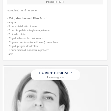
INGREDIENTI
Ingredienti per 4 persone
- 200 g riso basmati Riso Scotti
- acqua
- 5 cucchiai di olio di semi
- 2 carote pelate e tagliate a julienne
- 2 cipolle tritate
- 70 g di albicocche disidratate
- 70 g uvetta cilena (o sultanina) ammollata
- 70 g di prugne disidratate
- 1 cucchiaino di cannella in polvere
- sale
LA RICE DESIGNER
Il senso gusto