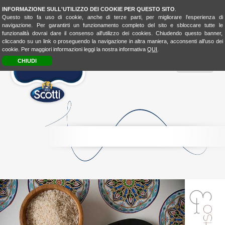
INFORMAZIONE SULL'UTILIZZO DEI COOKIE PER QUESTO SITO
.
Questo sito fa uso di cookie, anche di terze parti, per migliorare l'esperienza di
navigazione. Per garantirti un funzionamento completo del sito e sbloccare tutte le
funzionalità dovrai dare il consenso all'utilizzo dei cookies. Chiudendo questo banner,
cliccando su un link o proseguendo la navigazione in altra maniera, acconsenti all’uso dei
cookie. Per maggiori informazioni leggi la nostra informativa
QUI
.
CHIUDI
MENU
RICE
CONSCIOUSNESS
RICE
4FASHION
RICE
4KIDSBIO
LOOK
&
TASTE
BIO
LOVER
BIOLOVER
FOOD-
EXPERIENCE
LA
CUCINA
UNISCEIPOPOLI
E
SHOP