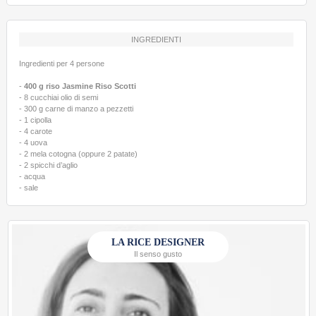
INGREDIENTI
Ingredienti per 4 persone
-
400 g riso Jasmine Riso Scotti
- 8 cucchiai olio di semi
- 300 g carne di manzo a pezzetti
- 1 cipolla
- 4 carote
- 4 uova
- 2 mela cotogna (oppure 2 patate)
- 2 spicchi d’aglio
- acqua
- sale
LA RICE DESIGNER
Il senso gusto