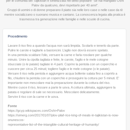
per le comunità del Tajikistan è sintetizzata nel detto popolare "Se hai mangiato Oshi
Palov da qualcuno, devi rispettarlo per 40 anni".
Gruppi di uomini o di donne preparano il piatto sia nelle loro case o nelle case da tè
mentre socializzano o suonano musica e cantano. La conoscenza legata alla pratica è
trasmessa tra generazione nelle famiglie e nelle scuole di cucina.
Procedimento
Lavare il riso fino a quando l’acqua non sarà limpida. Scolarlo e tenerlo da parte.
Pulire le carote e tagliarle a bastoncini. L’aglio non dovrà essere spelato.
In una pentola scaldare l’olio, versare la carne e farla rosolare per qualche
minuto. Unire la cipolla tagliata e fette, le carote, l’aglio e le mele cotogne
sbucciate (o le patate) tagliate in 4 parti. Coprire la pentola con un coperchio e
cuocere per circa 25 minuti; togliere l’aglio e le mele cotogne (o le patate).
Versare il riso nella pentola e aggiungere acqua bollente salata fino a coprirlo a
filo, chiudere la pentola con un coperchio e proseguire la cottura per 5 minuti. E’
importante non mescolare mai la preparazione durante la cottura del riso.
Mentre cuoce il riso, lessare a parte le uova. A cottura ultimata, aggiungere la
patata e regolare di sale se necessario. Mescolare delicatamente.
Servire il riso con la carne e le uova.
Fonte
https://gcyp.wikispaces.com/Oshi+Palov
https://simerg.com/2017/01/07/plov-pilaf-rice-king-of-meals-in-tajikistan-is-now-
onunescos-
representative-list-of-the-intangible-cultural-heritage-of-humanity/