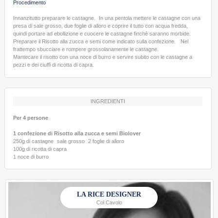
Procedimento
Innanzitutto preparare le castagne. In una pentola mettere le castagne con una
presa di sale grosso, due foglie di alloro e coprire il tutto con acqua fredda,
quindi portare ad ebollizione e cuocere le castagne finchè saranno morbide.
Preparare il Risotto alla zucca e semi come indicato sulla confezione. Nel
frattempo sbucciare e rompere grossolanamente le castagne.
Mantecare il risotto con una noce di burro e servire subito con le castagne a
pezzi e dei ciuffi di ricotta di capra.
INGREDIENTI
Per 4 persone
1 confezione di Risotto alla zucca e semi Biolover
250g di castagne sale grosso 2 foglie di alloro
100g di ricotta di capra
1 noce di burro
LA RICE DESIGNER
Col Cavolo