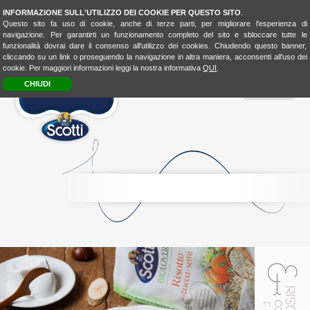
INFORMAZIONE SULL'UTILIZZO DEI COOKIE PER QUESTO SITO
.
Questo sito fa uso di cookie, anche di terze parti, per migliorare l'esperienza di
navigazione. Per garantirti un funzionamento completo del sito e sbloccare tutte le
funzionalità dovrai dare il consenso all'utilizzo dei cookies. Chiudendo questo banner,
cliccando su un link o proseguendo la navigazione in altra maniera, acconsenti all’uso dei
cookie. Per maggiori informazioni leggi la nostra informativa
QUI
.
CHIUDI
MENU
RICE
CONSCIOUSNESS
RICE
4FASHION
RICE
4KIDSBIO
LOOK
&
TASTE
BIO
LOVER
BIOLOVER
FOOD-
EXPERIENCE
LA
CUCINA
UNISCEIPOPOLI
E
SHOP