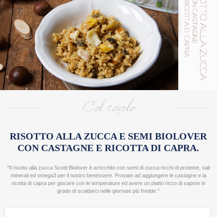
>
RICE
DESIGNERS
ROBERTA RESTELLI
VALENTINA PRATO
ANNA MARCONI
MARIANNA FRANCHI
SARA E PAOLO
GIULIA SCARPALEGGIA
LAURA ADANI
RISOTTO ALLA ZUCCA E SEMI BIOLOVER
ALESSANDRA SCOLLO
CON CASTAGNE E RICOTTA DI CAPRA.
NICOL PINI
"Il risotto alla zucca Scotti Biolover è arricchito con semi di zucca ricchi di proteine, sali
SUSANNA MARCHESI
minerali ed omega3 per il nostro benessere. Provate ad aggiungere le castagne e la
ricotta di capra per giocare con le temperature ed avere un piatto ricco di sapore in
grado di scaldarci nelle giornate più fredde."