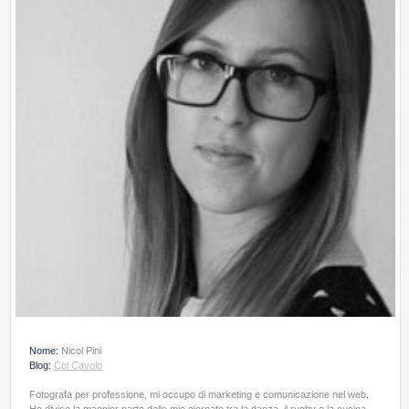
Nome:
Nicol Pini
Blog:
Col Cavolo
Fotografa per professione, mi occupo di marketing e comunicazione nel web.