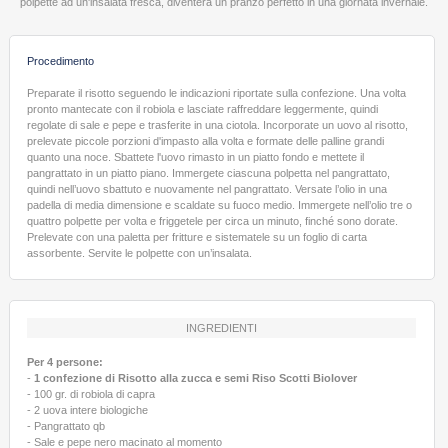
polpette ad un'insalata fresca, diventerà un pranzo perfetto in una giornata invernale.
Procedimento
Preparate il risotto seguendo le indicazioni riportate sulla confezione. Una volta
pronto mantecate con il robiola e lasciate raffreddare leggermente, quindi
regolate di sale e pepe e trasferite in una ciotola. Incorporate un uovo al risotto,
prelevate piccole porzioni d'impasto alla volta e formate delle palline grandi
quanto una noce. Sbattete l'uovo rimasto in un piatto fondo e mettete il
pangrattato in un piatto piano. Immergete ciascuna polpetta nel pangrattato,
quindi nell’uovo sbattuto e nuovamente nel pangrattato. Versate l’olio in una
padella di media dimensione e scaldate su fuoco medio. Immergete nell’olio tre o
quattro polpette per volta e friggetele per circa un minuto, finché sono dorate.
Prelevate con una paletta per fritture e sistematele su un foglio di carta
assorbente. Servite le polpette con un’insalata.
INGREDIENTI
Per 4 persone:
-
1 confezione di Risotto alla zucca e semi Riso Scotti Biolover
- 100 gr. di robiola di capra
- 2 uova intere biologiche
- Pangrattato qb
- Sale e pepe nero macinato al momento