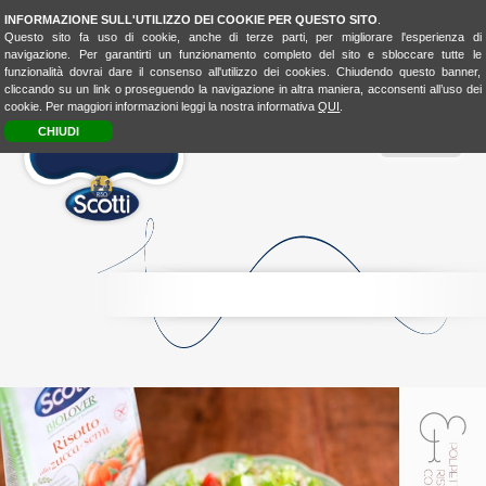
INFORMAZIONE SULL'UTILIZZO DEI COOKIE PER QUESTO SITO
.
Questo sito fa uso di cookie, anche di terze parti, per migliorare l'esperienza di
navigazione. Per garantirti un funzionamento completo del sito e sbloccare tutte le
funzionalità dovrai dare il consenso all'utilizzo dei cookies. Chiudendo questo banner,
cliccando su un link o proseguendo la navigazione in altra maniera, acconsenti all’uso dei
cookie. Per maggiori informazioni leggi la nostra informativa
QUI
.
CHIUDI
MENU
RICE
CONSCIOUSNESS
RICE
4FASHION
RICE
4KIDSBIO
LOOK
&
TASTE
BIO
LOVER
BIOLOVER
FOOD-
EXPERIENCE
LA
CUCINA
UNISCEIPOPOLI
E
SHOP