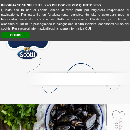
INFORMAZIONE SULL'UTILIZZO DEI COOKIE PER QUESTO SITO
.
Questo sito fa uso di cookie, anche di terze parti, per migliorare l'esperienza di
navigazione. Per garantirti un funzionamento completo del sito e sbloccare tutte le
funzionalità dovrai dare il consenso all'utilizzo dei cookies. Chiudendo questo banner,
cliccando su un link o proseguendo la navigazione in altra maniera, acconsenti all’uso dei
cookie. Per maggiori informazioni leggi la nostra informativa
QUI
.
CHIUDI
MENU
RICE
CONSCIOUSNESS
RICE
4FASHION
RICE
4KIDSBIO
LOOK
&
TASTE
BIO
LOVER
BIOLOVER
FOOD-
EXPERIENCE
LA
CUCINA
UNISCEIPOPOLI
E
SHOP