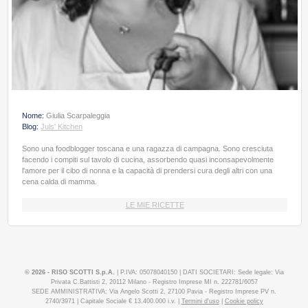
Nome:
Giulia Scarpaleggia
Blog:
Juls' Kitchen
Sono una foodblogger toscana e una ragazza di campagna. Sono cresciuta
facendo i compiti sul tavolo di cucina, assorbendo quasi inconsapevolmente
l'amore per il cibo di nonna e la capacità di prendersi cura degli altri con una
cena calda di mamma.
LE MIE RICETTE
© 2026 - RISO SCOTTI S.p.A.
| P.IVA: 05078040150 | DATI SOCIETARI: Sede legale: Via
Privata C.Battisti 2, 20112 Milano - Registro Imprese MI n. 222781/6057
SEDE AMMINISTRATIVA: Via Angelo Scotti 2, 27100 Pavia - Registro Imprese PV n.
2740/3971 | Capitale Sociale € 13.400.000 i.v. |
Termini d'uso
|
Cookie policy