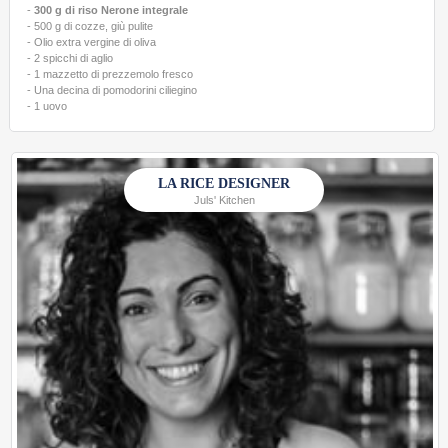
-
300 g di riso Nerone integrale
- 500 g di cozze, giù pulite
- Olio extra vergine di oliva
- 2 spicchi di aglio
- 1 mazzetto di prezzemolo fresco
- Una decina di pomodorini ciliegino
- 1 uovo
LA RICE DESIGNER
Juls' Kitchen