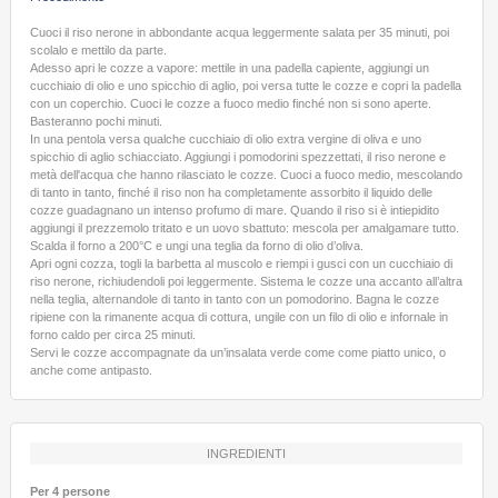
Cuoci il riso nerone in abbondante acqua leggermente salata per 35 minuti, poi
scolalo e mettilo da parte.
Adesso apri le cozze a vapore: mettile in una padella capiente, aggiungi un
cucchiaio di olio e uno spicchio di aglio, poi versa tutte le cozze e copri la padella
con un coperchio. Cuoci le cozze a fuoco medio finché non si sono aperte.
Basteranno pochi minuti.
In una pentola versa qualche cucchiaio di olio extra vergine di oliva e uno
spicchio di aglio schiacciato. Aggiungi i pomodorini spezzettati, il riso nerone e
metà dell'acqua che hanno rilasciato le cozze. Cuoci a fuoco medio, mescolando
di tanto in tanto, finché il riso non ha completamente assorbito il liquido delle
cozze guadagnano un intenso profumo di mare. Quando il riso si è intiepidito
aggiungi il prezzemolo tritato e un uovo sbattuto: mescola per amalgamare tutto.
Scalda il forno a 200°C e ungi una teglia da forno di olio d’oliva.
Apri ogni cozza, togli la barbetta al muscolo e riempi i gusci con un cucchiaio di
riso nerone, richiudendoli poi leggermente. Sistema le cozze una accanto all’altra
nella teglia, alternandole di tanto in tanto con un pomodorino. Bagna le cozze
ripiene con la rimanente acqua di cottura, ungile con un filo di olio e infornale in
forno caldo per circa 25 minuti.
Servi le cozze accompagnate da un’insalata verde come come piatto unico, o
anche come antipasto.
INGREDIENTI
Per 4 persone